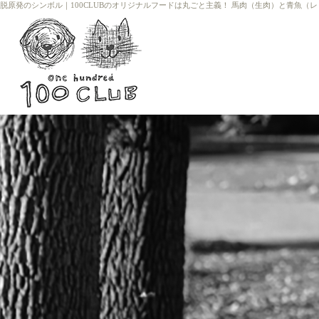
脱原発のシンボル
｜
100CLUBのオリジナルフードは丸ごと主義！ 馬肉（生肉）と青魚（