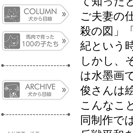
て知った
ご夫妻の
殺の図」
紀という
しかし、
は水墨画
俊さんは
こんなこ
同制作で