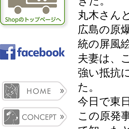
きた。
丸木さん
広島の原
統の屏風
夫妻は、
強い抵抗
た。
今日で東
この原発