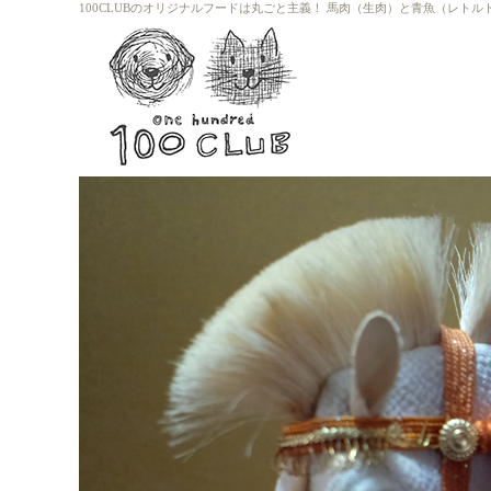
100CLUBのオリジナルフードは丸ごと主義！ 馬肉（生肉）と青魚（レト