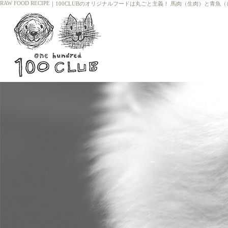
RAW FOOD RECIPE
｜
100CLUBのオリジナルフードは丸ごと主義！ 馬肉（生肉）と青魚