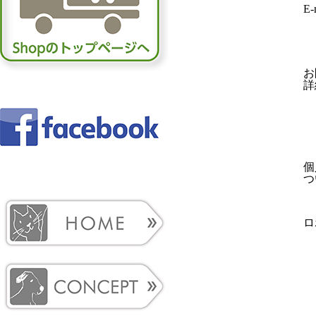
E-
お
詳
個
つ
ロ