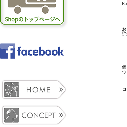
E-
お
詳
個
つ
ロ