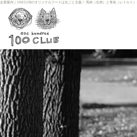
企業案内
｜
100CLUBのオリジナルフードは丸ごと主義！ 馬肉（生肉）と青魚（レトルト