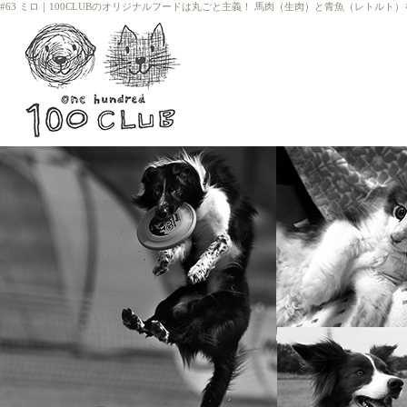
#63 ミロ
｜
100CLUBのオリジナルフードは丸ごと主義！ 馬肉（生肉）と青魚（レトルト