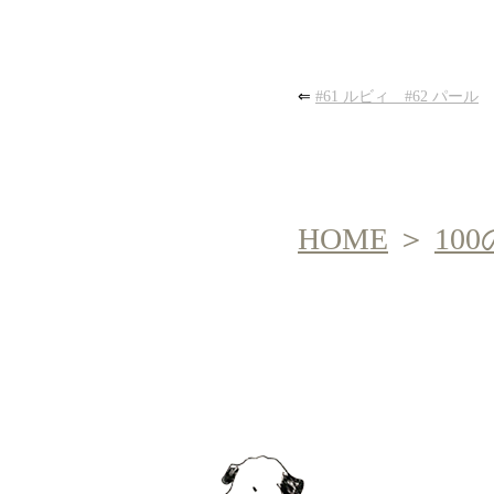
⇐
#61 ルビィ #62 パール
HOME
＞
10