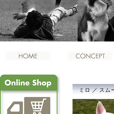
ミロ ／ ス