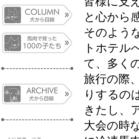
皆様に支
と心から
そのよう
トホテル
て、多く
旅行の際
りするの
きたし、
大会の時