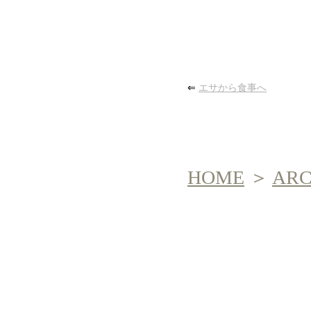
⇐
エサから食事へ
HOME
＞
AR