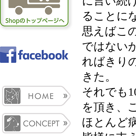
に言い続け
ることに
思えばこ
ではない
ればきり
きた。
それでも1
を頂き、
ほとんど