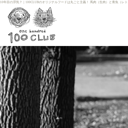
10年目の浮気？
｜
100CLUBのオリジナルフードは丸ごと主義！ 馬肉（生肉）と青魚（レ