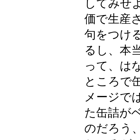
してみせ
価で生産
句をつけ
るし、本
って、は
ところで
メージで
た缶詰が
のだろう