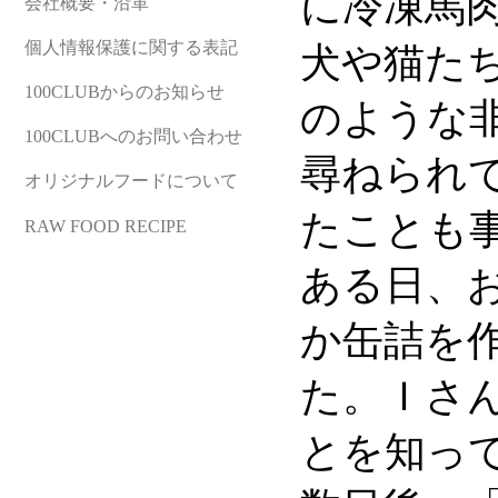
に冷凍馬
会社概要・沿革
個人情報保護に関する表記
犬や猫た
100CLUBからのお知らせ
のような
100CLUBへのお問い合わせ
尋ねられ
オリジナルフードについて
たことも
RAW FOOD RECIPE
ある日、
か缶詰を
た。Ｉさ
とを知っ