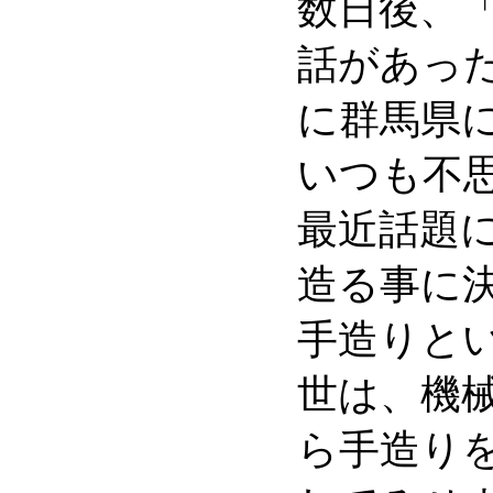
数日後、
話があっ
に群馬県
いつも不
最近話題
造る事に
手造りと
世は、機
ら手造り