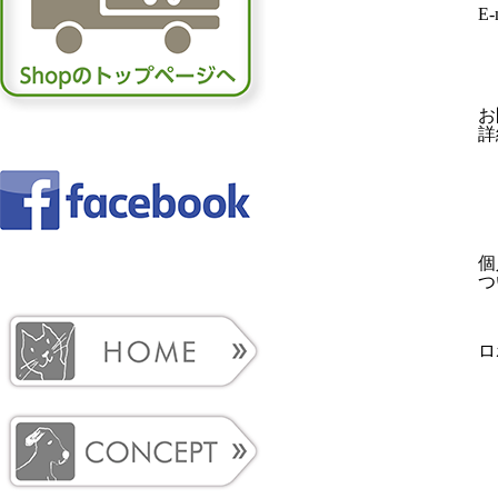
E-
お
詳
個
つ
ロ