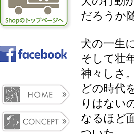
犬の行動
だろうか
犬の一生
そして壮
神々しさ
どの時代
りはない
なるほど
ついた。