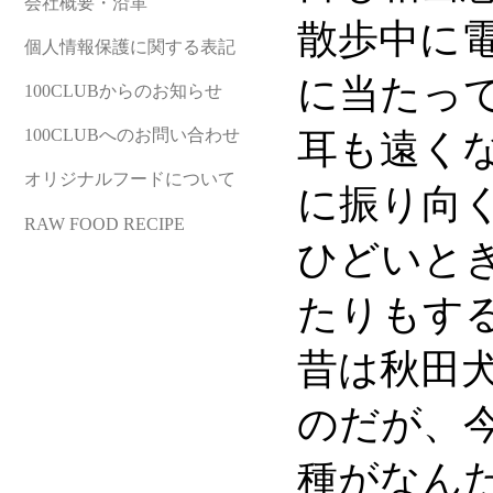
会社概要・沿革
散歩中に
個人情報保護に関する表記
に当たっ
100CLUBからのお知らせ
100CLUBへのお問い合わせ
耳も遠く
オリジナルフードについて
に振り向
RAW FOOD RECIPE
ひどいと
たりもす
昔は秋田
のだが、
種がなん