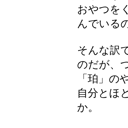
おやつを
んでいる
そんな訳
のだが、
「珀」の
自分とほ
か。