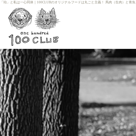
「珀」と私は一心同体
｜
100CLUBのオリジナルフードは丸ごと主義！ 馬肉（生肉）と