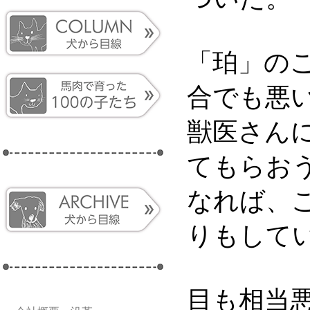
「珀」の
合でも悪
獣医さん
てもらお
なれば、
りもして
目も相当