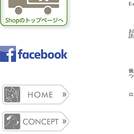
E-
お
詳
個
つ
ロ