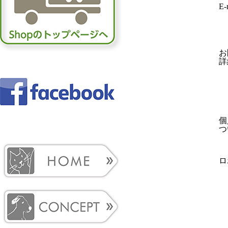
E-
お
詳
個
つ
ロ