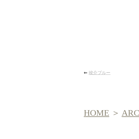
⇐
竣介ブルー
HOME
＞
AR