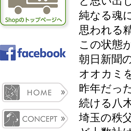
ど思い出
純なる魂
思われる
この状態
朝日新聞
オオカミ
昨年だっ
続ける八
埼玉の秩