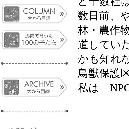
ど十数社
数日前、
林・農作
道してい
かも知れ
鳥獣保護
私は「N