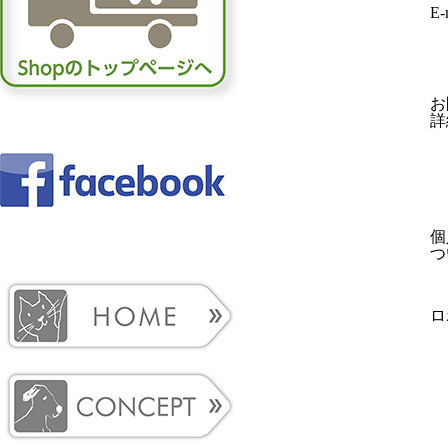
E-
お
詳
個
つ
ロ